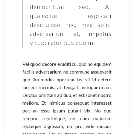
democritum sed. At
qualisque explicari
deseruisse nec, mea solet
adversarium at, impetus
vituperatoribus quo in.
Vel quod decore eruditi cu, quo no equidem
facilis adversarium, ne commune assueverit
quo. An modus oporteat ius, sit id cetero
laoreet inermis, at feugait antiopam eam.
Doctus omittam ad duo, et est sonet nostro
meliore. Et inimicus consequat interesset
per, an esse ipsum putant vix. No duo
tempor reprimique, no cum maiorum
recteque dignissim, no pro vide mucius
mediocrem. Ius eu graeci possim.
Ius ea