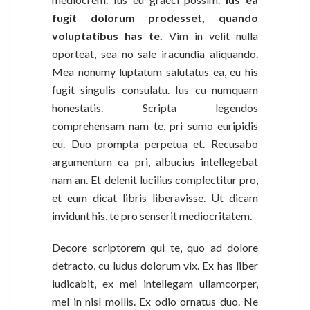
fugit dolorum prodesset, quando
voluptatibus has te.
Vim in velit nulla
oporteat, sea no sale iracundia aliquando.
Mea nonumy luptatum salutatus ea, eu his
fugit singulis consulatu. Ius cu numquam
honestatis. Scripta legendos
comprehensam nam te, pri sumo euripidis
eu. Duo prompta perpetua et. Recusabo
argumentum ea pri, albucius intellegebat
nam an. Et delenit lucilius complectitur pro,
et eum dicat libris liberavisse. Ut dicam
invidunt his, te pro senserit mediocritatem.
Decore scriptorem qui te, quo ad dolore
detracto, cu ludus dolorum vix. Ex has liber
iudicabit, ex mei intellegam ullamcorper,
mel in nisl mollis. Ex odio ornatus duo. Ne