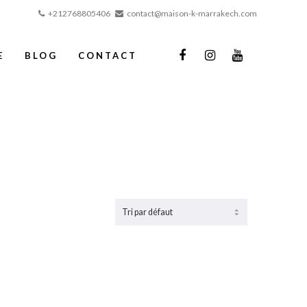
+212768805406
contact@maison-k-marrakech.com
E
BLOG
CONTACT