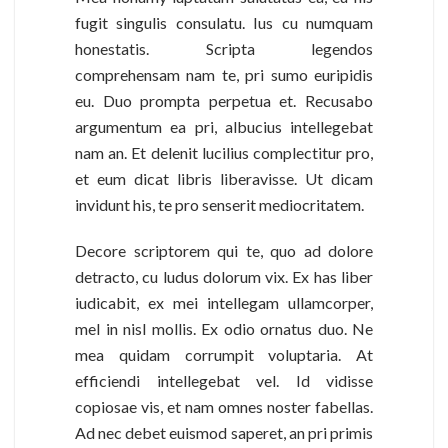
fugit singulis consulatu. Ius cu numquam
honestatis. Scripta legendos
comprehensam nam te, pri sumo euripidis
eu. Duo prompta perpetua et. Recusabo
argumentum ea pri, albucius intellegebat
nam an. Et delenit lucilius complectitur pro,
et eum dicat libris liberavisse. Ut dicam
invidunt his, te pro senserit mediocritatem.
Decore scriptorem qui te, quo ad dolore
detracto, cu ludus dolorum vix. Ex has liber
iudicabit, ex mei intellegam ullamcorper,
mel in nisl mollis. Ex odio ornatus duo. Ne
mea quidam corrumpit voluptaria. At
efficiendi intellegebat vel. Id vidisse
copiosae vis, et nam omnes noster fabellas.
Ad nec debet euismod saperet, an pri primis