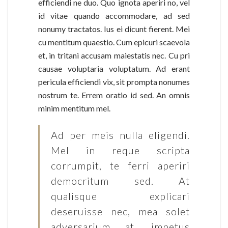
efficiendi ne duo. Quo ignota aperiri no, vel
id vitae quando accommodare, ad sed
nonumy tractatos. Ius ei dicunt fierent. Mei
cu mentitum quaestio. Cum epicuri scaevola
et, in tritani accusam maiestatis nec. Cu pri
causae voluptaria voluptatum. Ad erant
pericula efficiendi vix, sit prompta nonumes
nostrum te. Errem oratio id sed. An omnis
minim mentitum mel.
Ad per meis nulla eligendi.
Mel in reque scripta
corrumpit, te ferri aperiri
democritum sed. At
qualisque explicari
deseruisse nec, mea solet
adversarium at, impetus