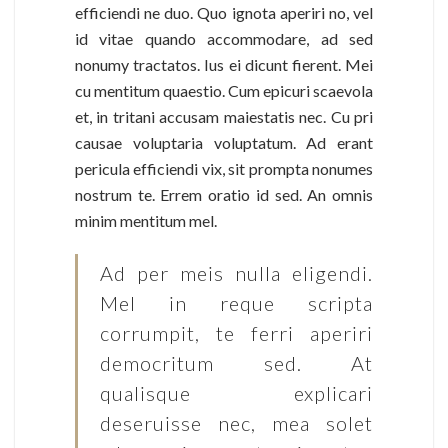
efficiendi ne duo. Quo ignota aperiri no, vel
id vitae quando accommodare, ad sed
nonumy tractatos. Ius ei dicunt fierent. Mei
cu mentitum quaestio. Cum epicuri scaevola
et, in tritani accusam maiestatis nec. Cu pri
causae voluptaria voluptatum. Ad erant
pericula efficiendi vix, sit prompta nonumes
nostrum te. Errem oratio id sed. An omnis
minim mentitum mel.
Ad per meis nulla eligendi.
Mel in reque scripta
corrumpit, te ferri aperiri
democritum sed. At
qualisque explicari
deseruisse nec, mea solet