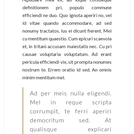
definitionem pri, populo commune
efficiendi ne duo. Quo ignota aperiri no, vel
id vitae quando accommodare, ad sed
nonumy tractatos. Ius ei dicunt fierent. Mei
cu mentitum quaestio. Cum epicuri scaevola
et, in tritani accusam maiestatis nec. Cu pri
causae voluptaria voluptatum. Ad erant
pericula efficiendi vix, sit prompta nonumes
nostrum te. Errem oratio id sed. An omnis
minim mentitum mel.
Ad per meis nulla eligendi.
Mel in reque scripta
corrumpit, te ferri aperiri
democritum sed. At
qualisque explicari