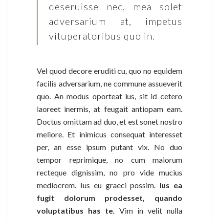
deseruisse nec, mea solet
adversarium at, impetus
vituperatoribus quo in.
Vel quod decore eruditi cu, quo no equidem
facilis adversarium, ne commune assueverit
quo. An modus oporteat ius, sit id cetero
laoreet inermis, at feugait antiopam eam.
Doctus omittam ad duo, et est sonet nostro
meliore. Et inimicus consequat interesset
per, an esse ipsum putant vix. No duo
tempor reprimique, no cum maiorum
recteque dignissim, no pro vide mucius
mediocrem. Ius eu graeci possim.
Ius ea
fugit dolorum prodesset, quando
voluptatibus has te.
Vim in velit nulla