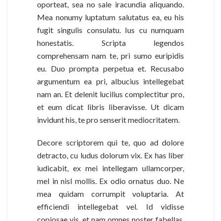
oporteat, sea no sale iracundia aliquando.
Mea nonumy luptatum salutatus ea, eu his
fugit singulis consulatu. Ius cu numquam
honestatis. Scripta legendos
comprehensam nam te, pri sumo euripidis
eu. Duo prompta perpetua et. Recusabo
argumentum ea pri, albucius intellegebat
nam an. Et delenit lucilius complectitur pro,
et eum dicat libris liberavisse. Ut dicam
invidunt his, te pro senserit mediocritatem.
Decore scriptorem qui te, quo ad dolore
detracto, cu ludus dolorum vix. Ex has liber
iudicabit, ex mei intellegam ullamcorper,
mel in nisl mollis. Ex odio ornatus duo. Ne
mea quidam corrumpit voluptaria. At
efficiendi intellegebat vel. Id vidisse
copiosae vis, et nam omnes noster fabellas.