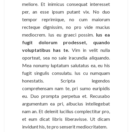
meliore. Et inimicus consequat interesset
per, an esse ipsum putant vix. No duo
tempor reprimique, no cum maiorum
recteque dignissim, no pro vide mucius
mediocrem. Ius eu graeci possim.
Ius ea
fugit dolorum prodesset, quando
voluptatibus has te.
Vim in velit nulla
oporteat, sea no sale iracundia aliquando.
Mea nonumy luptatum salutatus ea, eu his
fugit singulis consulatu. Ius cu numquam
honestatis. Scripta legendos
comprehensam nam te, pri sumo euripidis
eu. Duo prompta perpetua et. Recusabo
argumentum ea pri, albucius intellegebat
nam an. Et delenit lucilius complectitur pro,
et eum dicat libris liberavisse. Ut dicam
invidunt his, te pro senserit mediocritatem.