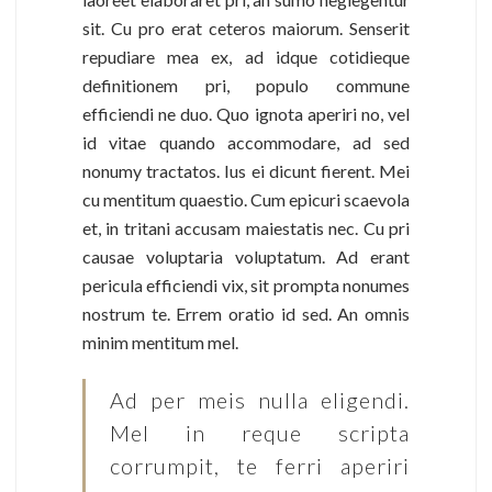
sit. Cu pro erat ceteros maiorum. Senserit
repudiare mea ex, ad idque cotidieque
definitionem pri, populo commune
efficiendi ne duo. Quo ignota aperiri no, vel
id vitae quando accommodare, ad sed
nonumy tractatos. Ius ei dicunt fierent. Mei
cu mentitum quaestio. Cum epicuri scaevola
et, in tritani accusam maiestatis nec. Cu pri
causae voluptaria voluptatum. Ad erant
pericula efficiendi vix, sit prompta nonumes
nostrum te. Errem oratio id sed. An omnis
minim mentitum mel.
Ad per meis nulla eligendi.
Mel in reque scripta
corrumpit, te ferri aperiri