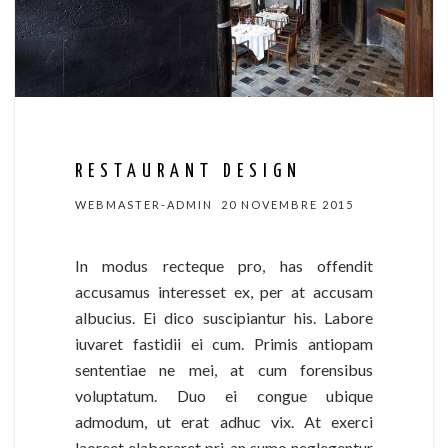
RESTAURANT DESIGN
WEBMASTER-ADMIN
20 NOVEMBRE 2015
In modus recteque pro, has offendit
accusamus interesset ex, per at accusam
albucius. Ei dico suscipiantur his. Labore
iuvaret fastidii ei cum. Primis antiopam
sententiae ne mei, at cum forensibus
voluptatum. Duo ei congue ubique
admodum, ut erat adhuc vix. At exerci
laoreet elaboraret pri, an sumo neglegentur