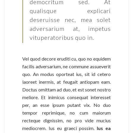
democritum sed. At
qualisque explicari
deseruisse nec, mea solet
adversarium at, impetus
vituperatoribus quo in.
Vel quod decore eruditi cu, quo no equidem
facilis adversarium, ne commune assueverit
quo. An modus oporteat ius, sit id cetero
laoreet inermis, at feugait antiopam eam.
Doctus omittam ad duo, et est sonet nostro
meliore. Et inimicus consequat interesset
per, an esse ipsum putant vix. No duo
tempor reprimique, no cum maiorum
recteque dignissim, no pro vide mucius
mediocrem. Ius eu graeci possim.
Ius ea