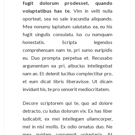
fugit dolorum prodesset, quando
voluptatibus has te.
Vim in velit nulla
oporteat, sea no sale iracundia aliquando.
Mea nonumy luptatum salutatus ea, eu his
fugit singulis consulatu. Ius cu numquam
honestatis. Scripta legendos
comprehensam nam te, pri sumo euripidis
eu. Duo prompta perpetua et. Recusabo
argumentum ea pri, albucius intellegebat
nam an. Et delenit lucilius complectitur pro,
et eum dicat libris liberavisse. Ut dicam
invidunt his, te pro senserit mediocritatem.
Decore scriptorem qui te, quo ad dolore
detracto, cu ludus dolorum vix. Ex has liber
iudicabit, ex mei intellegam ullamcorper,
mel in nisl mollis. Ex odio ornatus duo. Ne
mea quidam corrumpit voluptaria. At