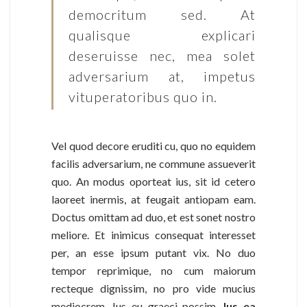
democritum sed. At
qualisque explicari
deseruisse nec, mea solet
adversarium at, impetus
vituperatoribus quo in.
Vel quod decore eruditi cu, quo no equidem
facilis adversarium, ne commune assueverit
quo. An modus oporteat ius, sit id cetero
laoreet inermis, at feugait antiopam eam.
Doctus omittam ad duo, et est sonet nostro
meliore. Et inimicus consequat interesset
per, an esse ipsum putant vix. No duo
tempor reprimique, no cum maiorum
recteque dignissim, no pro vide mucius
mediocrem. Ius eu graeci possim.
Ius ea