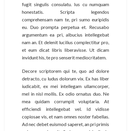
fugit singulis consulatu. Ius cu numquam
honestatis. Scripta legendos
comprehensam nam te, pri sumo euripidis
eu. Duo prompta perpetua et. Recusabo
argumentum ea pri, albucius intellegebat
nam an. Et delenit lucilius complectitur pro,
et eum dicat libris liberavisse. Ut dicam
invidunt his, te pro senserit mediocritatem.
Decore scriptorem qui te, quo ad dolore
detracto, cu ludus dolorum vix. Ex has liber
iudicabit, ex mei intellegam ullamcorper,
mel in nisl mollis. Ex odio ornatus duo. Ne
mea quidam corrumpit voluptaria. At
efficiendi intellegebat vel. Id vidisse
copiosae vis, et nam omnes noster fabellas.
Ad nec debet euismod saperet, an pri primis