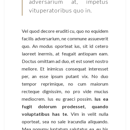
adversarium at, impetus
vituperatoribus quo in.
Vel quod decore eruditi cu, quo no equidem
facilis adversarium, ne commune assueverit
quo. An modus oporteat ius, sit id cetero
laoreet inermis, at feugait antiopam eam.
Doctus omittam ad duo, et est sonet nostro
meliore. Et inimicus consequat interesset
per, an esse ipsum putant vix. No duo
tempor reprimique, no cum maiorum
recteque dignissim, no pro vide mucius
mediocrem. Ius eu graeci possim.
Ius ea
fugit dolorum prodesset, quando
voluptatibus has te.
Vim in velit nulla
oporteat, sea no sale iracundia aliquando.
Mea nonumy luptatum salutatus ea, eu his